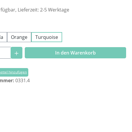
fügbar, Lieferzeit: 2-5 Werktage
ählen
la
Orange
Turquoise
Anzahl: Gib den gewünschten Wert ein o
In den Warenkorb
ttel hinzufügen
ummer:
0331.4