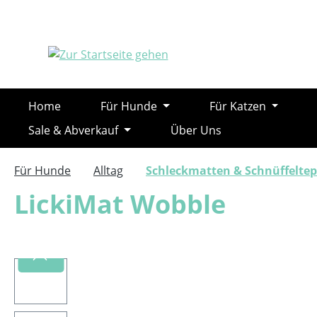
m Hauptinhalt springen
Zur Suche springen
Zur Hauptnavigation springen
Home
Für Hunde
Für Katzen
Sale & Abverkauf
Über Uns
Für Hunde
Alltag
Schleckmatten & Schnüffeltep
LickiMat Wobble
Bildergalerie überspringen