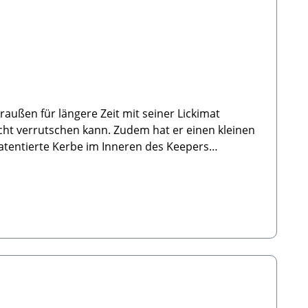
außen für längere Zeit mit seiner Lickimat
cht verrutschen kann. Zudem hat er einen kleinen
atentierte Kerbe im Inneren des Keepers
engen füttern. Er ist geeignet für LickiMat
 (LxBxH): 31x31x5,5cmMaterial: 100% Polypropylene
g unserer Lieblinge zu verbessern. Durch die
lproduktion, wodurch Zunge, Zähne und Zahnfleisch
nd vielseitig einsetzbar und sowohl für die
Pflege Die Schleckmatte ist nur per Hand zu
 Bundall 4217 QLD, Australia, E-Mail: