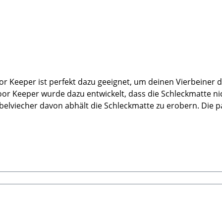
 Keeper ist perfekt dazu geeignet, um deinen Vierbeiner dr
or Keeper wurde dazu entwickelt, dass die Schleckmatte ni
lviecher davon abhält die Schleckmatte zu erobern. Die p
rch die Höhe von knapp 5cm kannst du auch größere Futterm
geeignet Für Mikrowellen und Gefrierschrank geeignet Maße
bhabern entwickelt um die Mundgesundheit und die Verdauun
tte die Zunge deines Hundes und erhöht damit die Speiche
e Zunge und erfrischt so gleich noch den Atem. Lickimats si
oothies und anderen leckeren flüssigen Snacks geeignet. 🐾
ersteller:Innovative Pet Products Pty Ltd., 26 Jaguar Drive,