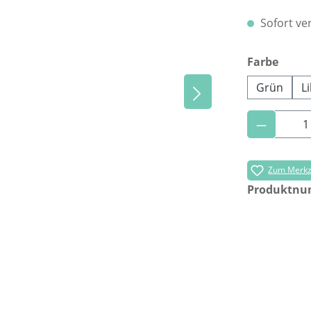
Sofort ver
ausw
Farbe
Grün
Li
Produkt 
Zum Merkze
Produktn