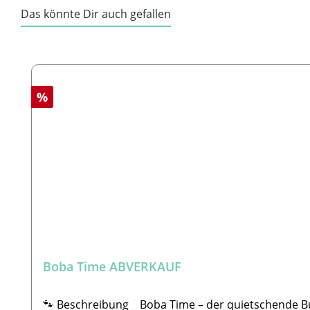
Das könnte Dir auch gefallen
Produktgalerie überspringen
Rabatt
%
Boba Time ABVERKAUF
🐾 Beschreibung Boba Time – der quietschende Bubble-Tea-Buddy für deinen Hund! 🧋🐶✨Vergiss langweilige Spielsachen – hier kommt „Boba Time“! Mit extra