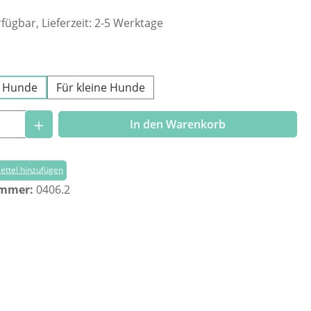
fügbar, Lieferzeit: 2-5 Werktage
ählen
e Hunde
Für kleine Hunde
Anzahl: Gib den gewünschten Wert ein o
In den Warenkorb
ttel hinzufügen
ummer:
0406.2