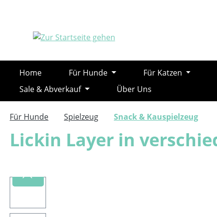
m Hauptinhalt springen
Zur Suche springen
Zur Hauptnavigation springen
Home
Für Hunde
Für Katzen
Sale & Abverkauf
Über Uns
Für Hunde
Spielzeug
Snack & Kauspielzeug
Lickin Layer in versch
Bildergalerie überspringen