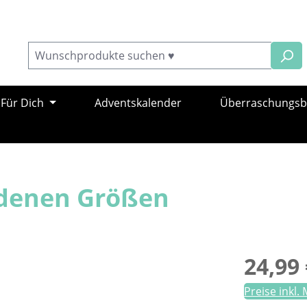
Für Dich
Adventskalender
Überraschungs
iedenen Größen
Regulärer Pr
24,99 
Preise inkl.