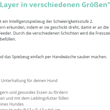
 Layer in verschiedenen Größen
 ein Intelligenzspielzeug der Schwierigkeitsstufe 2.
hern erkunden, indem er sie geschickt dreht, damit er an d
Feeder. Durch die verschiedenen Schichten wird die Fressze
befüllen.
nd das Spielzeug einfach per Handwäsche sauber machen.
d Unterhaltung für deinen Hund
ängern und gesundes Essen zu fördern
 und mit dem Lieblingsfutter füllen
deines Hundes
kleine Hunde:
B:17 x T: 17 x H:6 cm