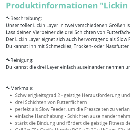
Produktinformationen "Lickin
🐾Beschreibung:
Unser toller Lickin Layer in zwei verschiedenen Größen ist
Lass deinen Vierbeiner die drei Schichten von Futterfäc
Der Lickin Layer eignet sich auch hervorragend als Slow 
Du kannst ihn mit Schmeckies, Trocken- oder Nassfutter 
🐾Reinigung:
Du kannst die drei Layer einfach auseinander nehmen u
🐾Merkmale:
Schwierigkeitsgrad 2 - geistige Herausforderung un
drei Schichten von Futterfächern
perfekt als Slow Feeder, um die Fresszeiten zu verl
einfache Handhabung - Schichten auseinandernehmen
stärkt die Bindung und fördert die geistige Fitness 
Größe: Für Große Hunde: B:26 x T: 26 x H:6 cm Für 