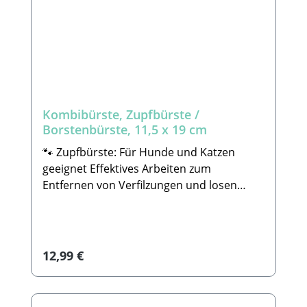
Mail: info@tierbude-grosshandel.de🐾
Lieferumfang: 1x Bürste
Kombibürste, Zupfbürste /
Borstenbürste, 11,5 x 19 cm
🐾 Zupfbürste: Für Hunde und Katzen
geeignet Effektives Arbeiten zum
Entfernen von Verfilzungen und losen
Haaren. Alle unsere Tools wurden
sorgfältig verarbeitet und entsprechen in
Funktionalität und Qualität hohen
Qualitätsansprüchen. 🐾Pflegebürste: Für
Regulärer Preis:
12,99 €
Hunde und Katzen geeignet Zum
Ausbürsten des Fells. Mit
Kunststoffborsten Für glattes und