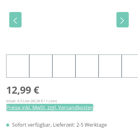
Regulärer Preis:
12,99 €
Inhalt:
0.3 Liter
(43,30 € / 1 Liter)
Preise inkl. MwSt. zzgl. Versandkosten
Sofort verfügbar, Lieferzeit: 2-5 Werktage