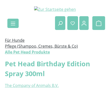
Zum Hauptinhalt springen
Ware
Für Hunde
Pflege (Shampoo, Cremes, Bürste & Co)
Alle Pet Head Produkte
Pet Head Birthday Edition
Spray 300ml
The Company of Animals B.V.
Bildergalerie überspringen