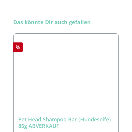
Produktgalerie überspringen
Das könnte Dir auch gefallen
Rabatt
%
Pet Head Shampoo Bar (Hundeseife)
85g ABVERKAUF