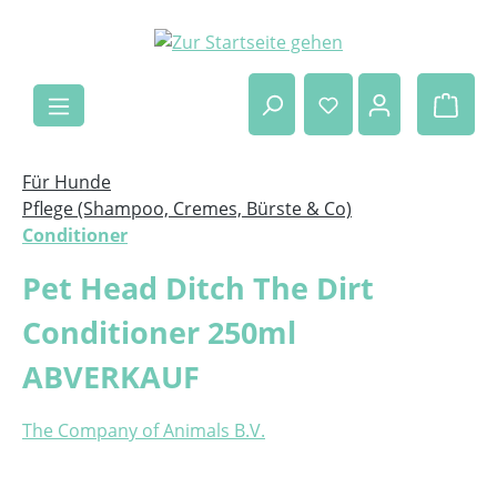
Zum Hauptinhalt springen
Ware
Für Hunde
Pflege (Shampoo, Cremes, Bürste & Co)
Conditioner
Pet Head Ditch The Dirt
Conditioner 250ml
ABVERKAUF
The Company of Animals B.V.