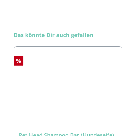
Produktgalerie überspringen
Das könnte Dir auch gefallen
Rabatt
%
Pet Head Shampoo Bar (Hundeseife)