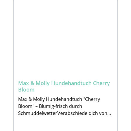
Tierarzt oder einem Fachpersonal zeigen,
worauf du beim Krallenschneiden achten
musst, damit du das Leben in den Krallen
nicht verletzt. Bitte achte immer darauf,
dass die Krallenschere / Krallenzange nicht
beschädigt ist bevor ihr ihn/sie benutzt.
Damit du deinen Hund beim schneiden
nicht verletzt. 🐾HerstellerTierbude
Nalbach GmbHHauptstraße 199 66809
NalbachE-Mail: info@tierbude-
grosshandel.de 🐾 Lieferumfang: 1x
Krallenschere
Max & Molly Hundehandtuch Cherry
Bloom
Max & Molly Hundehandtuch "Cherry
Bloom" – Blumig-frisch durch
SchmuddelwetterVerabschiede dich von
grauen Regentagen und nassem Fell! Das
Max & Molly Hundehandtuch "Cherry