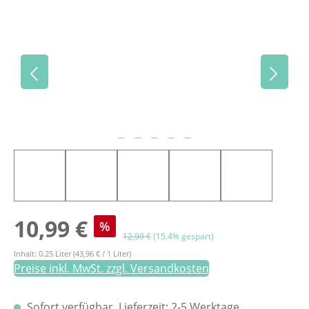
Bildergalerie überspringen
Verkaufspreis:
10,99 €
%
Regulärer Preis:
12,99 €
(15.4% gespart)
Inhalt:
0.25 Liter
(43,96 € / 1 Liter)
Preise inkl. MwSt. zzgl. Versandkosten
Sofort verfügbar, Lieferzeit: 2-5 Werktage