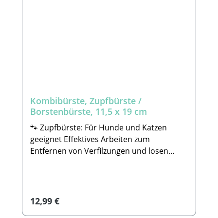
GmbHHauptstraße 199 66809 NalbachE-
Mail: info@tierbude-grosshandel.de🐾
Lieferumfang: 1x Bürste
Kombibürste, Zupfbürste /
Borstenbürste, 11,5 x 19 cm
🐾 Zupfbürste: Für Hunde und Katzen
geeignet Effektives Arbeiten zum
Entfernen von Verfilzungen und losen
Haaren. Alle unsere Tools wurden
sorgfältig verarbeitet und entsprechen in
Funktionalität und Qualität hohen
Qualitätsansprüchen. 🐾Pflegebürste: Für
Regulärer Preis:
12,99 €
Hunde und Katzen geeignet Zum