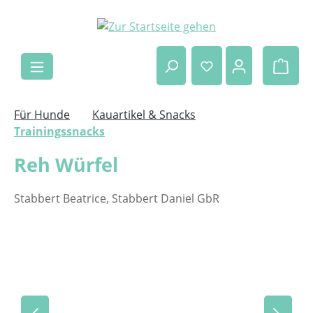
Zum Hauptinhalt springen
Ware
Für Hunde
Kauartikel & Snacks
Trainingssnacks
Reh Würfel
Stabbert Beatrice, Stabbert Daniel GbR
Bildergalerie überspringen