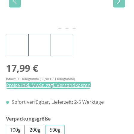
Regulärer Preis:
17,99 €
Inhalt:
0.5 Kilogramm
(35,98 € / 1 Kilogramm)
Preise inkl. MwSt. zzgl. Versandkosten
Sofort verfügbar, Lieferzeit: 2-5 Werktage
auswählen
Verpackungsgröße
100g
200g
500g