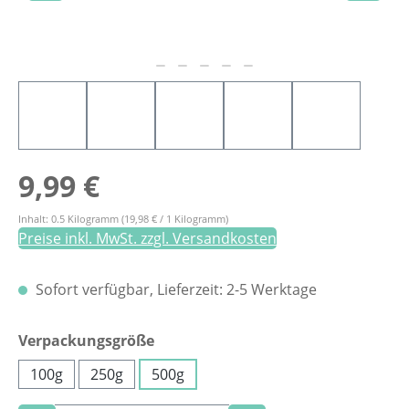
Regulärer Preis:
9,99 €
Inhalt:
0.5 Kilogramm
(19,98 € / 1 Kilogramm)
Preise inkl. MwSt. zzgl. Versandkosten
Sofort verfügbar, Lieferzeit: 2-5 Werktage
auswählen
Verpackungsgröße
100g
250g
500g