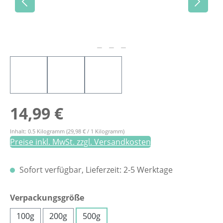
Regulärer Preis:
14,99 €
Inhalt:
0.5 Kilogramm
(29,98 € / 1 Kilogramm)
Preise inkl. MwSt. zzgl. Versandkosten
Sofort verfügbar, Lieferzeit: 2-5 Werktage
auswählen
Verpackungsgröße
100g
200g
500g