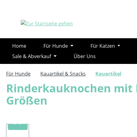
m Hauptinhalt springen
Zur Suche springen
Zur Hauptnavigation springen
Home
Für Hunde
Für Katzen
Sale & Abverkauf
Über Uns
Für Hunde
Kauartikel & Snacks
Kauartikel
Rinderkauknochen mit 
Größen
Bildergalerie überspringen