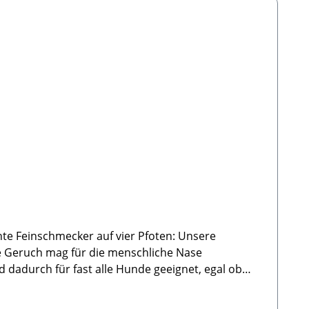
hrem Beisein füttern. Immer ausreichend frisches
nen Form, Farbe, Größe und Gewicht sich
ve Geruch mag für die menschliche Nase
 dadurch für fast alle Hunde geeignet, egal ob
kt, sondern auch zur natürlichen Zahnpflege