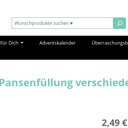
Für Dich
Adventskalender
Überraschungs
Pansenfüllung verschied
Regulärer Pr
2,49 €