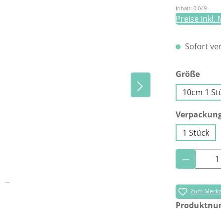
Inhalt:
0.049
Preise inkl.
Sofort ver
ausw
Größe
10cm 1 St
Verpackun
1 Stück
Produkt 
Zum Merkze
Produktn