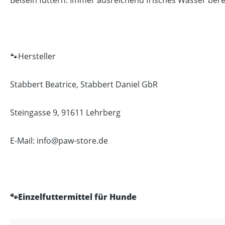
Beisein füttern. Immer ausreichend frisches Wasser bere
🐾Hersteller
Stabbert Beatrice, Stabbert Daniel GbR
Steingasse 9, 91611 Lehrberg
E-Mail: info@paw-store.de
🐾Einzelfuttermittel für Hunde