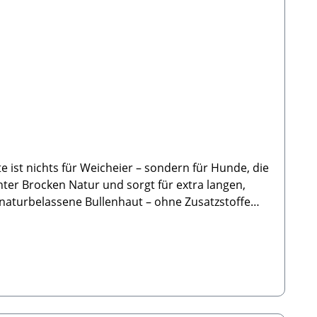
 ist nichts für Weicheier – sondern für Hunde, die
chter Brocken Natur und sorgt für extra langen,
flege & Energieabbau✅ Auch als Wochenration für
Analytische Bestandteile:Rohprotein:
r um einen Snack und nicht um ein vollwertiges
 Farbe, Größe und Gewicht sich sehr