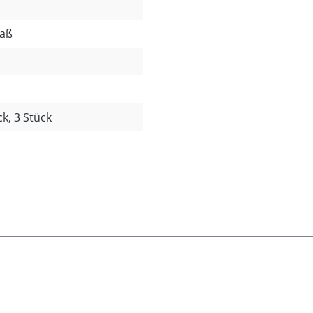
paß
ck, 3 Stück