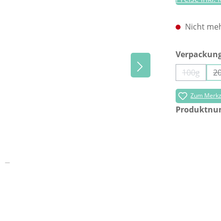
Nicht meh
Verpackun
100g
2
(Diese Op
Zum Merkze
Produktn