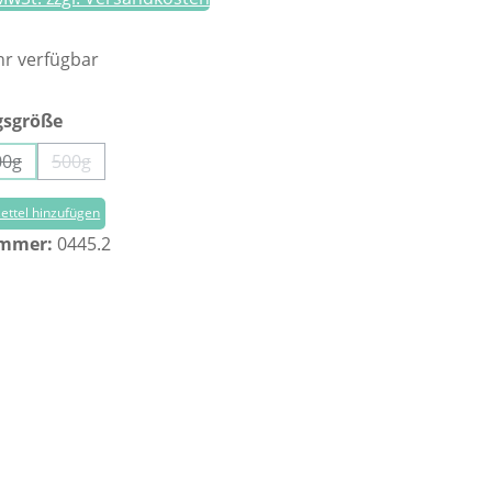
r verfügbar
auswählen
gsgröße
00g
500g
tion ist zurzeit nicht verfügbar.)
(Diese Option ist zurzeit nicht verfügbar.)
(Diese Option ist zurzeit nicht verfügbar.)
ttel hinzufügen
ummer:
0445.2