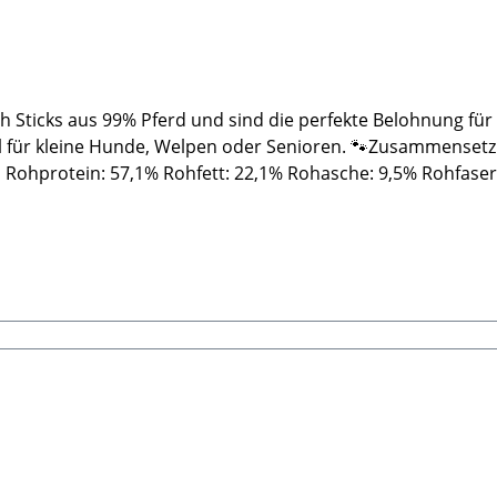
ch Sticks aus 99% Pferd und sind die perfekte Belohnung f
al für kleine Hunde, Welpen oder Senioren. 🐾Zusammensetz
: Rohprotein: 57,1% Rohfett: 22,1% Rohasche: 9,5% Rohfaser:
 nicht um ein vollwertiges Futter handelt. Dies sind Nature
icht sich sehr unterscheiden, teilweise auch außerhalb de
llen. Kühl, nicht zu dunkel und trocken aufbewahren!🐾HerstellerStabbert
 LehrbergE-Mail: info@paw-store.de🐾Ergänzungsmittel für 