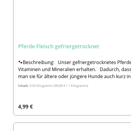
Pferde Fleisch gefriergetrocknet
🐾Beschreibung: Unser gefriergetrocknetes Pferde F
Vitaminen und Mineralien erhalten. Dadurch, dass 
man sie für ältere oder jüngere Hunde auch kurz i
gefriergetrocknetes Pferde Fleisch wird in Deutsc
Inhalt:
0.05 Kilogramm
(99,80 € / 1 Kilogramm)
zuerst eingefroren. Hierbei wird ein Vakuum erz
Vorgang wird Sublimation genannt. In diesem Proze
auch bei der Fütterung beachtet werden. Dieses 
Regulärer Preis:
4,99 €
Pferde Fleisch gefriergetrocknet 🐾Analytische B
SicherheitshinweiseBitte beachten Sie, dass es sic
maschinell hergestelltes Produkt. Daher können F