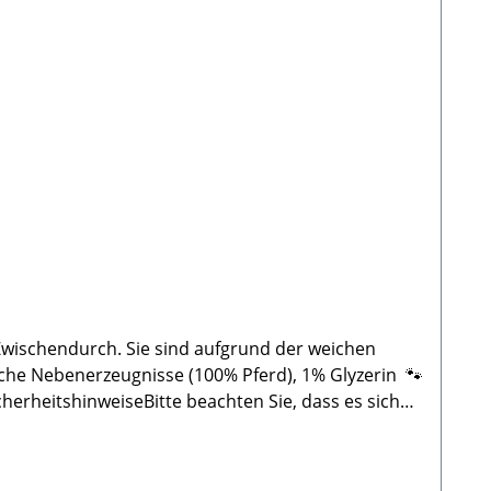
en!
nzelfuttermittel für Hunde 🐾Bitte beachten: Da es
en sie auch außerhalb der angegebenen
 Zwischendurch. Sie sind aufgrund der weichen
he Nebenerzeugnisse (100% Pferd), 1% Glyzerin 🐾
schinell hergestelltes Produkt. Daher können Form,
ie bei allen Kauartikeln, bitte in Ihrem Beisein