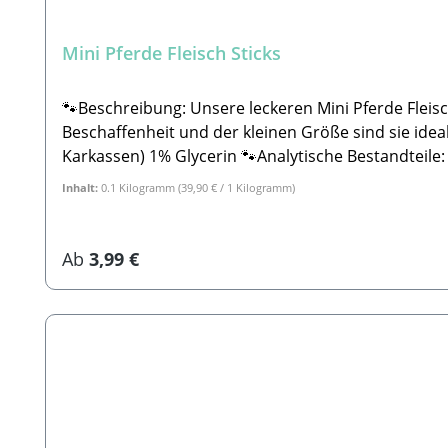
Mini Pferde Fleisch Sticks
🐾Beschreibung: Unsere leckeren Mini Pferde Fleis
Beschaffenheit und der kleinen Größe sind sie ide
Karkassen) 1% Glycerin 🐾Analytische Bestandteile
beachten Sie, dass es sich hier um einen Snack und
Inhalt:
0.1 Kilogramm
(39,90 € / 1 Kilogramm)
Produkt. Daher können Form, Farbe, Größe und Gew
Kauartikeln, bitte in Ihrem Beisein füttern. Immer ausreichend frisches Wasser bereitste
Beatrice, Stabbert Daniel GbRSteingasse 9, 91611
Regulärer Preis:
Ab
3,99 €