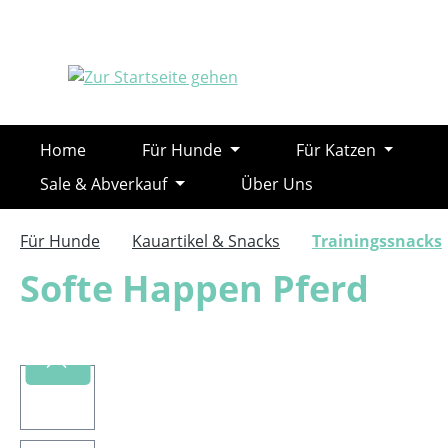
m Hauptinhalt springen
Zur Suche springen
Zur Hauptnavigation springen
Home
Für Hunde
Für Katzen
Sale & Abverkauf
Über Uns
Für Hunde
Kauartikel & Snacks
Trainingssnacks
Softe Happen Pferd
Bildergalerie überspringen