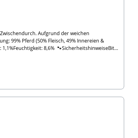
ür Zwischendurch. Aufgrund der weichen
ung: 99% Pferd (50% Fleisch, 49% Innereien &
 1,1%Feuchtigkeit: 8,6% 🐾SicherheitshinweiseBitte
lle Produkte und KEINE maschinell hergestelltes
r angegebenen Angaben liegen. Wie bei allen
Hunde