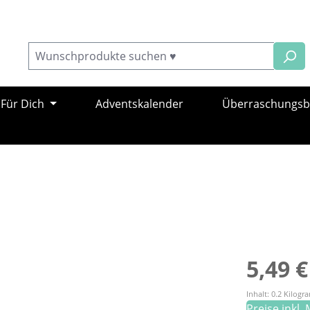
Für Dich
Adventskalender
Überraschungs
Regulärer Pr
5,49 €
Inhalt:
0.2 Kilog
Preise inkl.