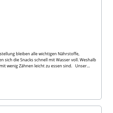
ellung bleiben alle wichtigen Nährstoffe,
 sich die Snacks schnell mit Wasser voll. Weshalb
 mit wenig Zähnen leicht zu essen sind. Unser
es der Name schon sagt, wird das Pferde Fleisch
gasförmigen Aggregatzustand umzuwandeln. Dieser
ursprünglichen Produktes verliert, dies sollte
ntsprechend höher ist. 🐾Zusammensetzung: 100%
Feuchtigkeit: 4% Rohfaser: 2,5% 🐾
handelt. Dies sind Naturelle Produkte und KEINE
eilweise auch außerhalb der angegebenen Angaben