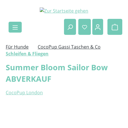
Zum Hauptinhalt springen
Ware
Für Hunde
CocoPup Gassi Taschen & Co
Schleifen & Fliegen
Summer Bloom Sailor Bow
ABVERKAUF
CocoPup London
Bildergalerie überspringen