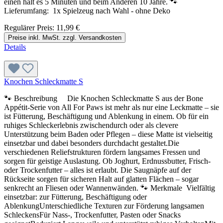
einen hält es 5 Minuten und beim Anderen 10 Jahre. 🐾
Lieferumfang: 1x Spielzeug nach Wahl - ohne Deko
Regulärer Preis:
11,99 €
Preise inkl. MwSt. zzgl. Versandkosten
Details
Knochen Schleckmatte S
🐾 Beschreibung Die Knochen Schleckmatte S aus der Bone
Appétit-Serie von All For Paws ist mehr als nur eine Leckmatte – sie
ist Fütterung, Beschäftigung und Ablenkung in einem. Ob für ein
ruhiges Schleckerlebnis zwischendurch oder als clevere
Unterstützung beim Baden oder Pflegen – diese Matte ist vielseitig
einsetzbar und dabei besonders durchdacht gestaltet.Die
verschiedenen Reliefstrukturen fördern langsames Fressen und
sorgen für geistige Auslastung. Ob Joghurt, Erdnussbutter, Frisch-
oder Trockenfutter – alles ist erlaubt. Die Saugnäpfe auf der
Rückseite sorgen für sicheren Halt auf glatten Flächen – sogar
senkrecht an Fliesen oder Wannenwänden. 🐾 Merkmale Vielfältig
einsetzbar: zur Fütterung, Beschäftigung oder
AblenkungUnterschiedliche Texturen zur Förderung langsamen
SchleckensFür Nass-, Trockenfutter, Pasten oder Snacks