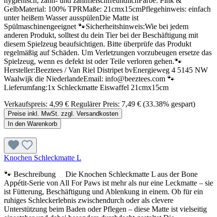
hygienisch, zahn- und zahnfleischfreundlichFarbe: Pink &
GelbMaterial: 100% TPRMaße: 21cmx15cmPflegehinweis: einfach
unter heißem Wasser ausspülenDie Matte ist
Spülmaschinengeeignet 🐾Sicherheitshinweis:Wie bei jedem
anderen Produkt, solltest du dein Tier bei der Beschäftigung mit
diesem Spielzeug beaufsichtigen. Bitte überprüfe das Produkt
regelmäßig auf Schäden. Um Verletzungen vorzubeugen ersetze das
Spielzeug, wenn es defekt ist oder Teile verloren gehen.🐾
Hersteller:Beeztees / Van Riel Distripet bvEnergieweg 4 5145 NW
Waalwijk die NiederlandeEmail: info@beeztees.com 🐾
Lieferumfang:1x Schleckmatte Eiswaffel 21cmx15cm
Verkaufspreis:
4,99 €
Regulärer Preis:
7,49 €
(33.38% gespart)
Preise inkl. MwSt. zzgl. Versandkosten
In den Warenkorb
Knochen Schleckmatte L
🐾 Beschreibung Die Knochen Schleckmatte L aus der Bone
Appétit-Serie von All For Paws ist mehr als nur eine Leckmatte – sie
ist Fütterung, Beschäftigung und Ablenkung in einem. Ob für ein
ruhiges Schleckerlebnis zwischendurch oder als clevere
Unterstützung beim Baden oder Pflegen – diese Matte ist vielseitig