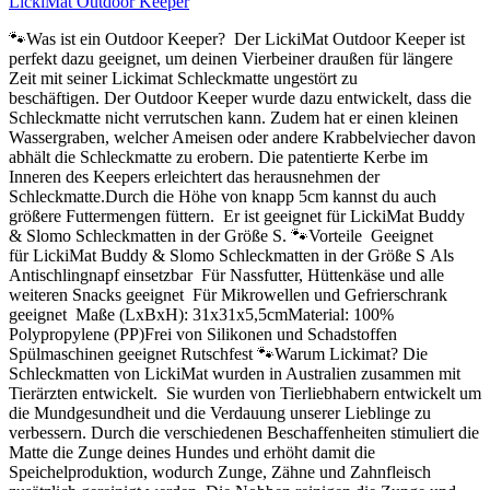
LickiMat Outdoor Keeper
🐾Was ist ein Outdoor Keeper? Der LickiMat Outdoor Keeper ist
perfekt dazu geeignet, um deinen Vierbeiner draußen für längere
Zeit mit seiner Lickimat Schleckmatte ungestört zu
beschäftigen. Der Outdoor Keeper wurde dazu entwickelt, dass die
Schleckmatte nicht verrutschen kann. Zudem hat er einen kleinen
Wassergraben, welcher Ameisen oder andere Krabbelviecher davon
abhält die Schleckmatte zu erobern. Die patentierte Kerbe im
Inneren des Keepers erleichtert das herausnehmen der
Schleckmatte.Durch die Höhe von knapp 5cm kannst du auch
größere Futtermengen füttern. Er ist geeignet für LickiMat Buddy
& Slomo Schleckmatten in der Größe S. 🐾Vorteile Geeignet
für LickiMat Buddy & Slomo Schleckmatten in der Größe S Als
Antischlingnapf einsetzbar Für Nassfutter, Hüttenkäse und alle
weiteren Snacks geeignet Für Mikrowellen und Gefrierschrank
geeignet Maße (LxBxH): 31x31x5,5cmMaterial: 100%
Polypropylene (PP)Frei von Silikonen und Schadstoffen
Spülmaschinen geeignet Rutschfest 🐾Warum Lickimat? Die
Schleckmatten von LickiMat wurden in Australien zusammen mit
Tierärzten entwickelt. Sie wurden von Tierliebhabern entwickelt um
die Mundgesundheit und die Verdauung unserer Lieblinge zu
verbessern. Durch die verschiedenen Beschaffenheiten stimuliert die
Matte die Zunge deines Hundes und erhöht damit die
Speichelproduktion, wodurch Zunge, Zähne und Zahnfleisch