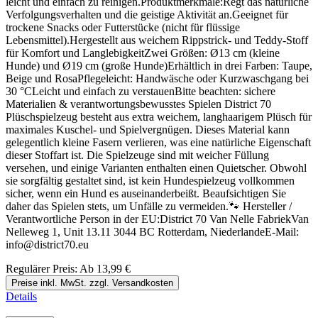
leicht und einfach zu reinigen.Produktmerkmale:Regt das natürliche
Verfolgungsverhalten und die geistige Aktivität an.Geeignet für
trockene Snacks oder Futterstücke (nicht für flüssige
Lebensmittel).Hergestellt aus weichem Rippstrick- und Teddy-Stoff
für Komfort und LanglebigkeitZwei Größen: Ø13 cm (kleine
Hunde) und Ø19 cm (große Hunde)Erhältlich in drei Farben: Taupe,
Beige und RosaPflegeleicht: Handwäsche oder Kurzwaschgang bei
30 °CLeicht und einfach zu verstauenBitte beachten: sichere
Materialien & verantwortungsbewusstes Spielen District 70
Plüschspielzeug besteht aus extra weichem, langhaarigem Plüsch für
maximales Kuschel- und Spielvergnügen. Dieses Material kann
gelegentlich kleine Fasern verlieren, was eine natürliche Eigenschaft
dieser Stoffart ist. Die Spielzeuge sind mit weicher Füllung
versehen, und einige Varianten enthalten einen Quietscher. Obwohl
sie sorgfältig gestaltet sind, ist kein Hundespielzeug vollkommen
sicher, wenn ein Hund es auseinanderbeißt. Beaufsichtigen Sie
daher das Spielen stets, um Unfälle zu vermeiden.🐾 Hersteller /
Verantwortliche Person in der EU:District 70 Van Nelle FabriekVan
Nelleweg 1, Unit 13.11 3044 BC Rotterdam, NiederlandeE-Mail:
info@district70.eu
Regulärer Preis:
Ab
13,99 €
Preise inkl. MwSt. zzgl. Versandkosten
Details