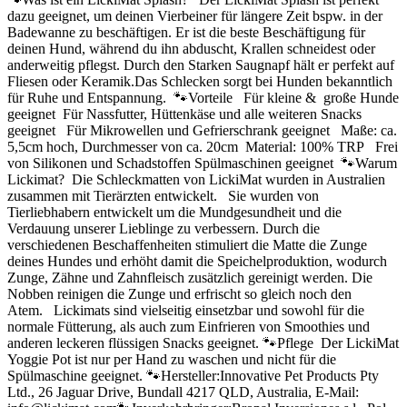
dazu geeignet, um deinen Vierbeiner für längere Zeit bspw. in der
Badewanne zu beschäftigen. Er ist die beste Beschäftigung für
deinen Hund, während du ihn abduscht, Krallen schneidest oder
anderweitig pflegst. Durch den Starken Saugnapf hält er perfekt auf
Fliesen oder Keramik.Das Schlecken sorgt bei Hunden bekanntlich
für Ruhe und Entspannung. 🐾Vorteile Für kleine & große Hunde
geeignet Für Nassfutter, Hüttenkäse und alle weiteren Snacks
geeignet Für Mikrowellen und Gefrierschrank geeignet Maße: ca.
5,5cm hoch, Durchmesser von ca. 20cm Material: 100% TRP Frei
von Silikonen und Schadstoffen Spülmaschinen geeignet 🐾Warum
Lickimat? Die Schleckmatten von LickiMat wurden in Australien
zusammen mit Tierärzten entwickelt. Sie wurden von
Tierliebhabern entwickelt um die Mundgesundheit und die
Verdauung unserer Lieblinge zu verbessern. Durch die
verschiedenen Beschaffenheiten stimuliert die Matte die Zunge
deines Hundes und erhöht damit die Speichelproduktion, wodurch
Zunge, Zähne und Zahnfleisch zusätzlich gereinigt werden. Die
Nobben reinigen die Zunge und erfrischt so gleich noch den
Atem. Lickimats sind vielseitig einsetzbar und sowohl für die
normale Fütterung, als auch zum Einfrieren von Smoothies und
anderen leckeren flüssigen Snacks geeignet. 🐾Pflege Der LickiMat
Yoggie Pot ist nur per Hand zu waschen und nicht für die
Spülmaschine geeignet. 🐾Hersteller:Innovative Pet Products Pty
Ltd., 26 Jaguar Drive, Bundall 4217 QLD, Australia, E-Mail: