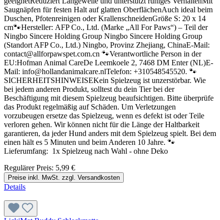
geeignetReduziert Langeweile und unterstützt ruhiges VerhaltenMit
Saugnäpfen für festen Halt auf glatten OberflächenAuch ideal beim
Duschen, Pfotenreinigen oder KrallenschneidenGröße S: 20 x 14
cm🐾Hersteller: AFP Co., Ltd. (Marke „All For Paws“) – Teil der
Ningbo Sincere Holding Group Ningbo Sincere Holding Group
(Standort AFP Co., Ltd.) Ningbo, Provinz Zhejiang, ChinaE-Mail:
contact@allforpawspet.com.cn 🐾Verantwortliche Person in der
EU:Hofman Animal CareDe Leemkoele 2, 7468 DM Enter (NL)E-
Mail: info@hollandanimalcare.nlTelefon: +310548545520. 🐾
SICHERHEITSHINWEISEKein Spielzeug ist unzerstörbar. Wie
bei jedem anderen Produkt, solltest du dein Tier bei der
Beschäftigung mit diesem Spielzeug beaufsichtigen. Bitte überprüfe
das Produkt regelmäßig auf Schäden. Um Verletzungen
vorzubeugen ersetze das Spielzeug, wenn es defekt ist oder Teile
verloren gehen. Wir können nicht für die Länge der Haltbarkeit
garantieren, da jeder Hund anders mit dem Spielzeug spielt. Bei dem
einen hält es 5 Minuten und beim Anderen 10 Jahre. 🐾
Lieferumfang: 1x Spielzeug nach Wahl - ohne Deko
Regulärer Preis:
5,99 €
Preise inkl. MwSt. zzgl. Versandkosten
Details