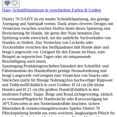
Daisy Schnüffelspielzeug in verschiedene Farben & Größen
District 70 DAISY ist ein rundes Schnüffelspielzeug, das geistige
Anregung und Spielspaß vereint. Dank seines cleveren Designs mit
Verstecken zwischen weichen Stoffen bietet dieses Spielzeug eine
Bereicherung für Hunde, die gerne ihre Nase benutzen.Das
Spielzeug wurde entwickelt, um das natürliche Suchverhalten von
Hunden zu fördern. Das Verstecken von Leckerlis oder
Trockenfutter zwischen den Stoffquadraten hält Hunde aktiv und
beugt Langeweile vor. Geeignet für den Einsatz im Haus, zum
Beispiel an regnerischen Tagen oder als entspannende
Beschäftigung nach einem
Spaziergang.Produkteigenschaften:Stimuliert den Schnüffel- und
Fährteninstinkt des HundesBietet geistige Herausforderung und
beugt Langeweile vorGeeignet zum Verstecken von Snacks oder
Stückchen (nicht für flüssige Nahrung)Aus hochwertiger Rippware
und TeddystoffErhältlich in zwei Größen: Ø 14 cm (für kleine
Hunde) und Ø 21 cm (für größere Hunde)Erhältlich in drei
modernen Farben: Taupe, Beige und RosaLeichtgewichtig, einfach
zu verstauenPflegeleicht: Handwäsche oder Kurzwaschgang bei
30°CEntworfen in den NiederlandenBitte beachten: sichere
Materialien & verantwortungsbewusstes Spielen District 70
Plüschspielzeug besteht aus extra weichem, langhaarigem Plüsch für