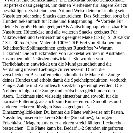
ist perfekt dazu geeignet, um deinen Vierbeiner für längere Zeit zu
beschäftigen. Es ist eine neue Art und Weise deinem Liebling sein
Nassfutter oder seine Snacks darzureichen. Das Schlecken sorgt bei
Hunden bekanntlich für Ruhe und Entspannung. 🐾Vorteile Für
kleine & große Hunde geeignetAls Antischlingnapf einsetzbar Für
Nassfutter, Hüttenkäse und alle weiteren Snacks geeignet Für
Mikrowellen und Gefrierschrank geeignet Maße (LxB): S: 20x20cm
/ XL: 30,5x25,5cm Material: 100% TRP Frei von Silikonen und
SchadstoffenSpülmaschinen geeignet Rutschfest 🐾Warum
Lickimat? Die Schleckmatten von LickiMat wurden in Australien
zusammen mit Tierärzten entwickelt. Sie wurden von
Tierliebhabern entwickelt um die Mundgesundheit und die
Verdauung unserer Lieblinge zu verbessern. Durch die
verschiedenen Beschaffenheiten stimuliert die Matte die Zunge
deines Hundes und erhöht damit die Speichelproduktion, wodurch
Zunge, Zähne und Zahnfleisch zusätzlich gereinigt werden. Die
Nobben reinigen die Zunge und erfrischt so gleich noch den
Atem. Lickimats sind vielseitig einsetzbar und sowohl für die
normale Fütterung, als auch zum Einfrieren von Smoothies und
anderen leckeren flüssigen Snacks geeignet. 🐾
Einsatzmöglichkeiten Du kannst die Platte wahlweise mit Pasten,
Nassfutter, unseren leckeren Sloofie (Smoothies), körnigem
Frischkäse / Magerquark oder anderen streichfähigen Leckerchen
bestreichen. Die Platte kann bei Bedarf 1-2 Stunden eingefroren