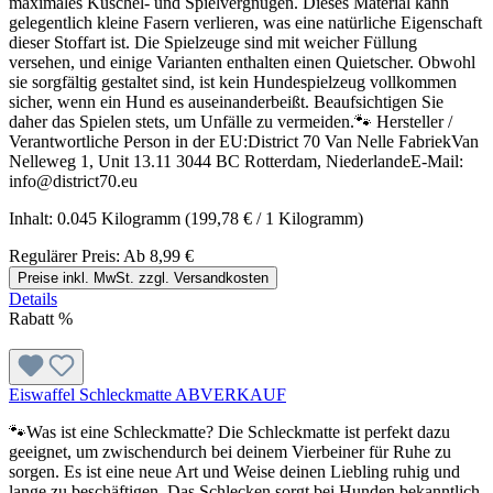
maximales Kuschel- und Spielvergnügen. Dieses Material kann
gelegentlich kleine Fasern verlieren, was eine natürliche Eigenschaft
dieser Stoffart ist. Die Spielzeuge sind mit weicher Füllung
versehen, und einige Varianten enthalten einen Quietscher. Obwohl
sie sorgfältig gestaltet sind, ist kein Hundespielzeug vollkommen
sicher, wenn ein Hund es auseinanderbeißt. Beaufsichtigen Sie
daher das Spielen stets, um Unfälle zu vermeiden.🐾 Hersteller /
Verantwortliche Person in der EU:District 70 Van Nelle FabriekVan
Nelleweg 1, Unit 13.11 3044 BC Rotterdam, NiederlandeE-Mail:
info@district70.eu
Inhalt:
0.045 Kilogramm
(199,78 € / 1 Kilogramm)
Regulärer Preis:
Ab
8,99 €
Preise inkl. MwSt. zzgl. Versandkosten
Details
Rabatt
%
Eiswaffel Schleckmatte ABVERKAUF
🐾Was ist eine Schleckmatte? Die Schleckmatte ist perfekt dazu
geeignet, um zwischendurch bei deinem Vierbeiner für Ruhe zu
sorgen. Es ist eine neue Art und Weise deinen Liebling ruhig und
lange zu beschäftigen. Das Schlecken sorgt bei Hunden bekanntlich