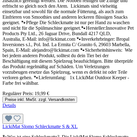
zusätzlich gereinigt werden. Die Nobben reinigen die Zunge und
erfrischt so gleich noch den Atem. Lickimats sind vielseitig
einsetzbar und sowohl für die normale Fütterung, als auch zum
Einfrieren von Smoothies und anderen leckeren flüssigen Snacks
geeignet. 🐾Pflege Die Schleckmatte ist nur per Hand zu waschen
und nicht für die Spülmaschine geeignet.🐾Hersteller:Innovative Pet
Products Pty Ltd., 26 Jaguar Drive, Bundall 4217 QLD,
Australia, E-Mail: info@lickimat.com 🐾Inverkehrbringer: Bropal
Inversiones s.l., Pol. Ind. La Ermita C/ Granito 6, 29603 Marbella,
Spain, E-Mail: alejandro@lickimat.com 🐾Sicherheitshinweis: Wie
bei jedem anderen Produkt, solltest du dein Tier bei der
Beschäftigung mit diesem Spielzeug beaufsichtigen. Bitte überprüfe
das Produkt regelmäßig auf Schäden. Um Verletzungen
vorzubeugen ersetze das Spielzeug, wenn es defekt ist oder Teile
verloren gehen. 🐾Lieferumfang: 1x LickiMat Outdoor Keeper -
Farbe frei wählbar.
Regulärer Preis:
19,99 €
Preise inkl. MwSt. zzgl. Versandkosten
Details
LickiMat Slomo Schleckmatte S & XL
🐾Was ist eine Schleckmatte? Die LickiMat Slomo Schleckmatte