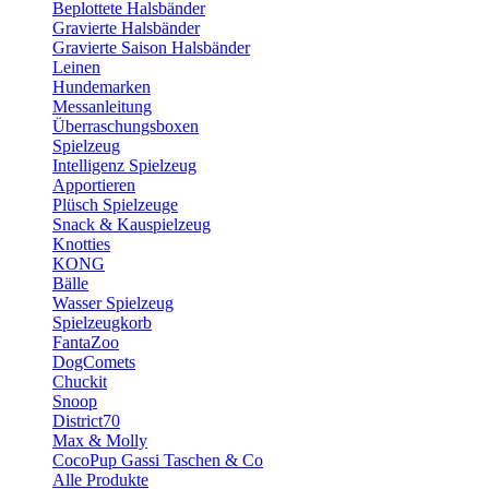
Beplottete Halsbänder
Gravierte Halsbänder
Gravierte Saison Halsbänder
Leinen
Hundemarken
Messanleitung
Überraschungsboxen
Spielzeug
Intelligenz Spielzeug
Apportieren
Plüsch Spielzeuge
Snack & Kauspielzeug
Knotties
KONG
Bälle
Wasser Spielzeug
Spielzeugkorb
FantaZoo
DogComets
Chuckit
Snoop
District70
Max & Molly
CocoPup Gassi Taschen & Co
Alle Produkte