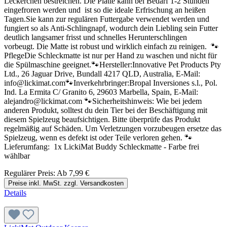
Leckerchen bestreichen. Die Platte kann bei Bedarf 1-2 Stunden
eingefroren werden und ist so die ideale Erfrischung an heißen
Tagen.Sie kann zur regulären Futtergabe verwendet werden und
fungiert so als Anti-Schlingnapf, wodurch dein Liebling sein Futter
deutlich langsamer frisst und schnelles Herunterschlingen
vorbeugt. Die Matte ist robust und wirklich einfach zu reinigen. 🐾
PflegeDie Schleckmatte ist nur per Hand zu waschen und nicht für
die Spülmaschine geeignet.🐾Hersteller:Innovative Pet Products Pty
Ltd., 26 Jaguar Drive, Bundall 4217 QLD, Australia, E-Mail:
info@lickimat.com🐾Inverkehrbringer:Bropal Inversiones s.l., Pol.
Ind. La Ermita C/ Granito 6, 29603 Marbella, Spain, E-Mail:
alejandro@lickimat.com 🐾Sicherheitshinweis: Wie bei jedem
anderen Produkt, solltest du dein Tier bei der Beschäftigung mit
diesem Spielzeug beaufsichtigen. Bitte überprüfe das Produkt
regelmäßig auf Schäden. Um Verletzungen vorzubeugen ersetze das
Spielzeug, wenn es defekt ist oder Teile verloren gehen. 🐾
Lieferumfang: 1x LickiMat Buddy Schleckmatte - Farbe frei
wählbar
Regulärer Preis:
Ab
7,99 €
Preise inkl. MwSt. zzgl. Versandkosten
Details