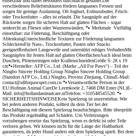
einsetzbar und dabei besonders durchdacht gestaltet.Die
verschiedenen Reliefstrukturen fördern langsames Fressen und
sorgen für geistige Auslastung. Ob Joghurt, Erdnussbutter, Frisch-
oder Trockenfutter – alles ist erlaubt. Die Saugnäpfe auf der
Rückseite sorgen für sicheren Halt auf glatten Flächen – sogar
senkrecht an Fliesen oder Wannenwänden. 🐾 Merkmale Vielfältig
einsetzbar: zur Fütterung, Beschäftigung oder
AblenkungUnterschiedliche Texturen zur Förderung langsamen
SchleckensFür Nass-, Trockenfutter, Pasten oder Snacks
geeignetReduziert Langeweile und unterstützt ruhiges VerhaltenMit
Saugnäpfen für festen Halt auf glatten OberflächenAuch ideal beim
Duschen, Pfotenreinigen oder KrallenschneidenGröße S: 28 x 19
cm🐾Hersteller: AFP Co., Ltd. (Marke „All For Paws“) – Teil der
Ningbo Sincere Holding Group Ningbo Sincere Holding Group
(Standort AFP Co., Ltd.) Ningbo, Provinz Zhejiang, ChinaE-Mail:
contact@allforpawspet.com.cn 🐾Verantwortliche Person in der
EU:Hofman Animal CareDe Leemkoele 2, 7468 DM Enter (NL)E-
Mail: info@hollandanimalcare.nlTelefon: +310548545520. 🐾
SICHERHEITSHINWEISEKein Spielzeug ist unzerstörbar. Wie
bei jedem anderen Produkt, solltest du dein Tier bei der
Beschäftigung mit diesem Spielzeug beaufsichtigen. Bitte überprüfe
das Produkt regelmäßig auf Schäden. Um Verletzungen
vorzubeugen ersetze das Spielzeug, wenn es defekt ist oder Teile
verloren gehen. Wir können nicht für die Länge der Haltbarkeit
garantieren, da jeder Hund anders mit dem Spielzeug spielt. Bei dem