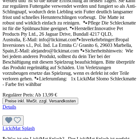
werden und ist so die ideale Erfrischung an heißen Tagen. Sie kann
zur regulären Futtergabe verwendet werden und fungiert so als Anti-
Schlingnapf, wodurch dein Liebling sein Futter deutlich langsamer
frisst und schnelles Herunterschlingen vorbeugt. Die Matte ist
robust und wirklich einfach zu reinigen. 🐾Pflege Die Schleckmatte
ist für die Spülmaschine geeignet. 🐾Hersteller:Innovative Pet
Products Pty Ltd., 26 Jaguar Drive, Bundall 4217 QLD,
Australia, E-Mail: info@lickimat.com🐾Inverkehrbringer:Bropal
Inversiones s.l., Pol. Ind. La Ermita C/ Granito 6, 29603 Marbella,
Spain,E-Mail: alejandro@lickimat.com 🐾Sicherheitshinweis: Wie
bei jedem anderen Produkt, solltest du dein Tier bei der
Beschäftigung mit diesem Spielzeug beaufsichtigen. Bitte überprüfe
das Produkt regelmäßig auf Schäden. Um Verletzungen
vorzubeugen ersetze das Spielzeug, wenn es defekt ist oder Teile
verloren gehen. 🐾Lieferumfang: 1x LickiMat Slomo Schleckmatte
- Farbe frei wählbar
Regulärer Preis:
Ab
13,99 €
Preise inkl. MwSt. zzgl. Versandkosten
Details
LickiMat Splash
🐾Was ist ein LickiMat Splash? Der LickiMat Splash ist perfekt