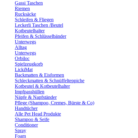
Gassi Taschen
Riemen
Rucksäcke
Schleifen & Fliegen
Leckerli Taschen /Beutel
Kotbeutelhalter
Pfeifen & Schlüsselbänder
Unterwegs
Alltag
Unterwegs
Orbiloc
Spielzeugkorb
LickiMat
Backmatten & Eisformen
Schleckmatten & Schnüffelteppiche
Kotbeutel & Kotbeutelhalter
Impfpasshüllen
Näpfe & Napfständer
Pflege (Shampoo, Cremes, Bürste & Co)
Handtücher
Alle Pet Head Produkte
Shampoo & Seife
Conditioner
Spray
Foam