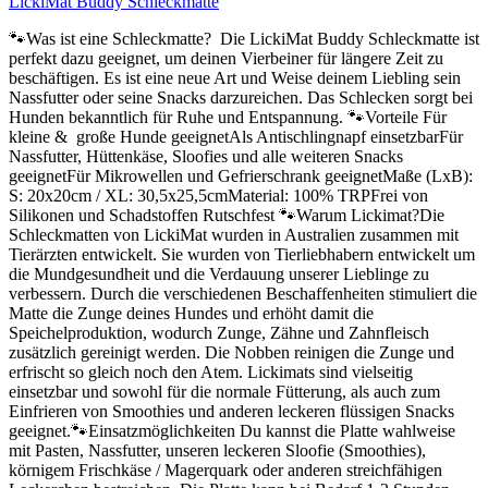
LickiMat Buddy Schleckmatte
🐾Was ist eine Schleckmatte? Die LickiMat Buddy Schleckmatte ist
perfekt dazu geeignet, um deinen Vierbeiner für längere Zeit zu
beschäftigen. Es ist eine neue Art und Weise deinem Liebling sein
Nassfutter oder seine Snacks darzureichen. Das Schlecken sorgt bei
Hunden bekanntlich für Ruhe und Entspannung. 🐾Vorteile Für
kleine & große Hunde geeignetAls Antischlingnapf einsetzbarFür
Nassfutter, Hüttenkäse, Sloofies und alle weiteren Snacks
geeignetFür Mikrowellen und Gefrierschrank geeignetMaße (LxB):
S: 20x20cm / XL: 30,5x25,5cmMaterial: 100% TRPFrei von
Silikonen und Schadstoffen Rutschfest 🐾Warum Lickimat?Die
Schleckmatten von LickiMat wurden in Australien zusammen mit
Tierärzten entwickelt. Sie wurden von Tierliebhabern entwickelt um
die Mundgesundheit und die Verdauung unserer Lieblinge zu
verbessern. Durch die verschiedenen Beschaffenheiten stimuliert die
Matte die Zunge deines Hundes und erhöht damit die
Speichelproduktion, wodurch Zunge, Zähne und Zahnfleisch
zusätzlich gereinigt werden. Die Nobben reinigen die Zunge und
erfrischt so gleich noch den Atem. Lickimats sind vielseitig
einsetzbar und sowohl für die normale Fütterung, als auch zum
Einfrieren von Smoothies und anderen leckeren flüssigen Snacks
geeignet.🐾Einsatzmöglichkeiten Du kannst die Platte wahlweise
mit Pasten, Nassfutter, unseren leckeren Sloofie (Smoothies),
körnigem Frischkäse / Magerquark oder anderen streichfähigen