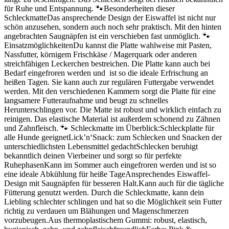
für Ruhe und Entspannung. 🐾Besonderheiten dieser
SchleckmatteDas ansprechende Design der Eiswaffel ist nicht nur
schön anzusehen, sondern auch noch sehr praktisch. Mit den hinten
angebrachten Saugnäpfen ist ein verschieben fast unmöglich. 🐾
EinsatzmöglichkeitenDu kannst die Platte wahlweise mit Pasten,
Nassfutter, körnigem Frischkäse / Magerquark oder anderen
streichfähigen Leckerchen bestreichen. Die Platte kann auch bei
Bedarf eingefroren werden und ist so die ideale Erfrischung an
heißen Tagen. Sie kann auch zur regulären Futtergabe verwendet
werden. Mit den verschiedenen Kammern sorgt die Platte für eine
langsamere Futteraufnahme und beugt zu schnelles
Herunterschlingen vor. Die Matte ist robust und wirklich einfach zu
reinigen. Das elastische Material ist außerdem schonend zu Zähnen
und Zahnfleisch. 🐾 Schleckmatte im Überblick:Schleckplatte für
alle Hunde geeignetLick’n‘Snack: zum Schlecken und Snacken der
unterschiedlichsten Lebensmittel gedachtSchlecken beruhigt
bekanntlich deinen Vierbeiner und sorgt so für perfekte
RuhephasenKann im Sommer auch eingefroren werden und ist so
eine ideale Abkühlung für heiße TageAnsprechendes Eiswaffel-
Design mit Saugnäpfen für besseren Halt.Kann auch für die tägliche
Fütterung genutzt werden. Durch die Schleckmatte, kann dein
Liebling schlechter schlingen und hat so die Möglichkeit sein Futter
richtig zu verdauen um Blähungen und Magenschmerzen
vorzubeugen.Aus thermoplastischem Gummi: robust, elastisch,