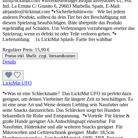
info@lickimat.com🐾Inverkehrbringer:Bropal Inversiones s.l., Pol.
Ind. La Ermita C/ Granito 6, 29603 Marbella, Spain, E-Mail:
alejandro@lickimat.com 🐾Sicherheitshinweis: Wie bei jedem
anderen Produkt, solltest du dein Tier bei der Beschäftigung mit
diesem Spielzeug beaufsichtigen. Bitte überprüfe das Produkt
regelmäßig auf Schäden. Um Verletzungen vorzubeugen ersetze das
Spielzeug, wenn es defekt ist oder Teile verloren gehen. 🐾
Lieferumfang: 1x LickiMat Splash- Farbe frei wählbar
Regulärer Preis:
15,99 €
Preise inkl. MwSt. zzgl. Versandkosten
Details
LickiMat UFO
🐾Was ist eine Schleckmatte? Das LickiMat UFO ist perfekt dazu
geeignet, um deinen Vierbeiner für längere Zeit zu beschäftigen. Es
ist eine neue Art und Weise deinem Liebling sein Nassfutter oder
seine Snacks darzureichen. Das Schlecken sorgt bei Hunden
bekanntlich für Ruhe und Entspannung. 🐾Vorteile Für kleine &
große Hunde geeignet Als Antischlingnapf einsetzbar Für
Nassfutter, Hüttenkäse und alle weiteren Snacks geeignet Für
Mikrowellen und Gefrierschrank geeignet Maße: 18,5cm
Durchmesser und ca. 5cm hochMaterial: 100% TRP Frei von