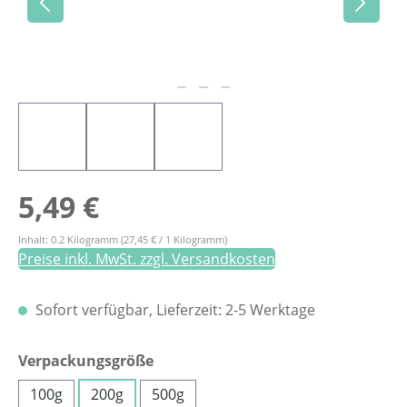
Regulärer Preis:
5,49 €
Inhalt:
0.2 Kilogramm
(27,45 € / 1 Kilogramm)
Preise inkl. MwSt. zzgl. Versandkosten
Sofort verfügbar, Lieferzeit: 2-5 Werktage
auswählen
Verpackungsgröße
100g
200g
500g