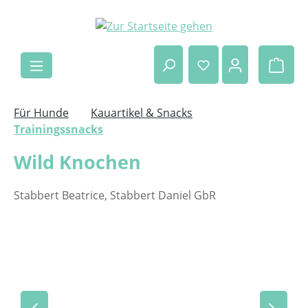
Zum Hauptinhalt springen
Ware
Für Hunde
Kauartikel & Snacks
Trainingssnacks
Wild Knochen
Stabbert Beatrice, Stabbert Daniel GbR
Bildergalerie überspringen