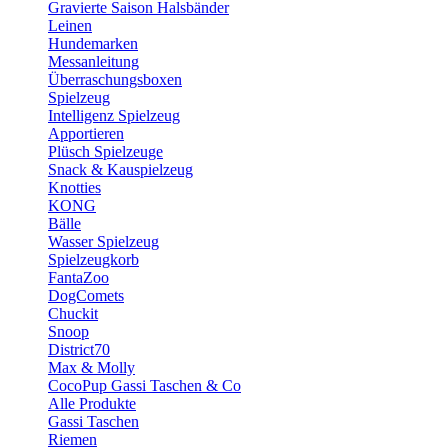
Gravierte Saison Halsbänder
Leinen
Hundemarken
Messanleitung
Überraschungsboxen
Spielzeug
Intelligenz Spielzeug
Apportieren
Plüsch Spielzeuge
Snack & Kauspielzeug
Knotties
KONG
Bälle
Wasser Spielzeug
Spielzeugkorb
FantaZoo
DogComets
Chuckit
Snoop
District70
Max & Molly
CocoPup Gassi Taschen & Co
Alle Produkte
Gassi Taschen
Riemen