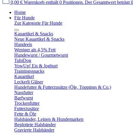
0,00 €
Warenkorb enthält 0 Positionen. Der Gesamtwert beträgt 0
Home
Für Hunde
Zur Kategorie Für Hunde
Kauartikel & Snacks
Neue Kauartikel & Snacks
Hundeeis
Weniger als 4,5% Fett
Hundewurst / Gourmetwurst
TubiDog
YowUp! Eis & Joghurt
Trainingssnacks
Kauartikel
Leckerli Gläser
Hundefutter & Futterzusätze (Öle, Toppings & Co.)
Nassfutter
Barfwurst
Trockenfutter
Futterzusätze
Fette & Öle
Halsbänder, Leinen & Hundemarken
Beplottete Halsbänder
Gravierte Halsbänder