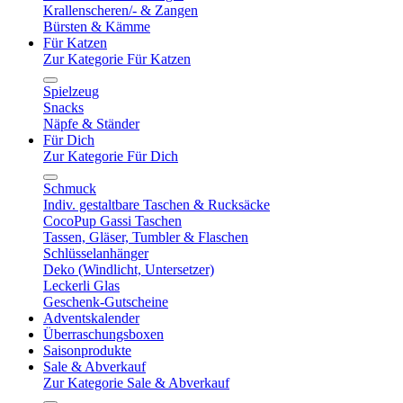
Krallenscheren/- & Zangen
Bürsten & Kämme
Für Katzen
Zur Kategorie Für Katzen
Spielzeug
Snacks
Näpfe & Ständer
Für Dich
Zur Kategorie Für Dich
Schmuck
Indiv. gestaltbare Taschen & Rucksäcke
CocoPup Gassi Taschen
Tassen, Gläser, Tumbler & Flaschen
Schlüsselanhänger
Deko (Windlicht, Untersetzer)
Leckerli Glas
Geschenk-Gutscheine
Adventskalender
Überraschungsboxen
Saisonprodukte
Sale & Abverkauf
Zur Kategorie Sale & Abverkauf