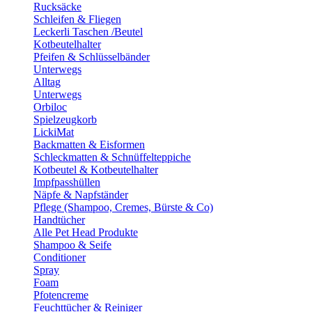
Rucksäcke
Schleifen & Fliegen
Leckerli Taschen /Beutel
Kotbeutelhalter
Pfeifen & Schlüsselbänder
Unterwegs
Alltag
Unterwegs
Orbiloc
Spielzeugkorb
LickiMat
Backmatten & Eisformen
Schleckmatten & Schnüffelteppiche
Kotbeutel & Kotbeutelhalter
Impfpasshüllen
Näpfe & Napfständer
Pflege (Shampoo, Cremes, Bürste & Co)
Handtücher
Alle Pet Head Produkte
Shampoo & Seife
Conditioner
Spray
Foam
Pfotencreme
Feuchttücher & Reiniger