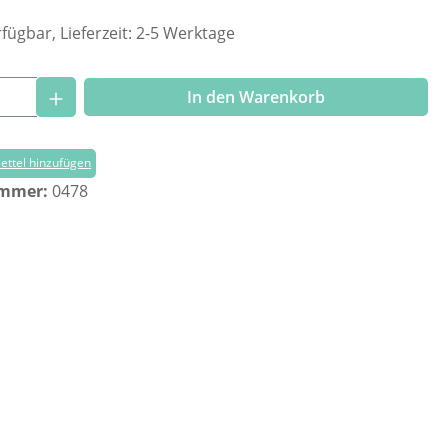
fügbar, Lieferzeit: 2-5 Werktage
Anzahl: Gib den gewünschten Wert ein o
In den Warenkorb
ttel hinzufügen
ummer:
0478