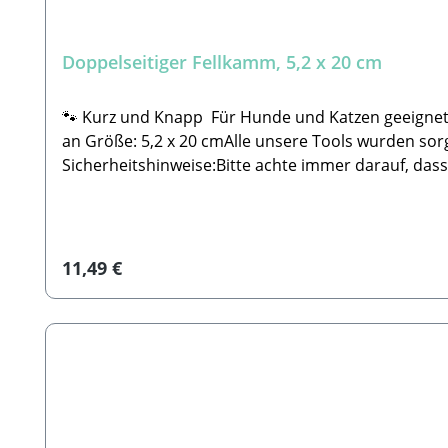
Doppelseitiger Fellkamm, 5,2 x 20 cm
🐾 Kurz und Knapp Für Hunde und Katzen geeignet Zum effektiven Auskämmen des Fells Mit ergonomischem Gelgriff Der Griff passt sich jeder Handform
an Größe: 5,2 x 20 cmAlle unsere Tools wurden sorg
Sicherheitshinweise:Bitte achte immer darauf, dass
nicht verletzt. 🐾HerstellerTierbude Nalbach Gmb
Regulärer Preis:
11,49 €