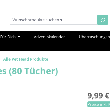
Für Dich
Adventskalender
Überraschungs
Alle Pet Head Produkte
s (80 Tücher)
Regulärer Pr
9,99 €
Preise inkl.