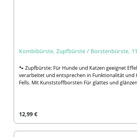
Kombibürste, Zupfbürste / Borstenbürste, 11
🐾 Zupfbürste: Für Hunde und Katzen geeignet Effektives Arbeiten zum Entfernen von Verfilzungen und losen Haaren. Alle unsere Tools wurden sorgfältig
verarbeitet und entsprechen in Funktionalität und Qualität hohen Qualitätsansprüchen. 
Fells. Mit Kunststoffborsten Für glattes und glänz
verarbeitet und entsprechen in Funktionalität und 
Kamm nicht beschädigt ist bevor ihr ihn/sie benu
66809 NalbachE-Mail: info@tierbude-grosshandel.
Regulärer Preis:
12,99 €