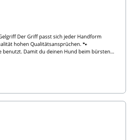
ualität hohen Qualitätsansprüchen. 🐾
sie benutzt. Damit du deinen Hund beim bürsten
handel.de🐾 Lieferumfang: 1x Bürste