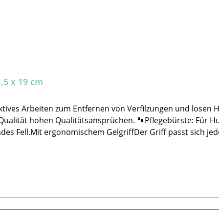
,5 x 19 cm
🐾Pflegebürste: Für Hunde und Katzen geeignet Zum Ausbürsten des
endes Fell.Mit ergonomischem GelgriffDer Griff passt sich j
Qualität hohen Qualitätsansprüchen.🐾 Sicherheitshinweise:
tzt. Damit du deinen Hund beim bürsten nicht verletzt. 🐾
de🐾 Lieferumfang:1x Kombibürste, Zupfbürste/Borstenbürs