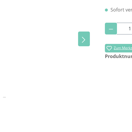
Sofort ver
Produkt 
Zum Merkze
Produktn