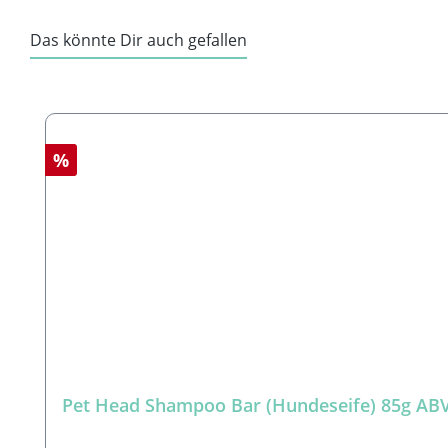
Das könnte Dir auch gefallen
Produktgalerie überspringen
Rabatt
%
Pet Head Shampoo Bar (Hundeseife) 85g A