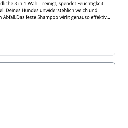
he 3-in-1-Wahl - reinigt, spendet Feuchtigkeit
ell Deines Hundes unwiderstehlich weich und
n Abfall.Das feste Shampoo wirkt genauso effektiv
ndet werden & ist zu 100 % Vegan. Alle Pet Head-
. Pet Head ist stolz vegan und cruelty-free. 🐾
zu schäumen. Massiere das Shampoo sanft ein, spüle
f Animals B.V.Staringstraat 28H 1054VR
fang: 1x Pet Head Shampoo Bar (Hundeseife) 85g