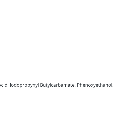
c Acid, Iodopropynyl Butylcarbamate, Phenoxyethanol,