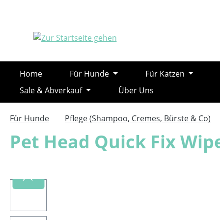
m Hauptinhalt springen
Zur Suche springen
Zur Hauptnavigation springen
Home
Für Hunde
Für Katzen
Sale & Abverkauf
Über Uns
Für Hunde
Pflege (Shampoo, Cremes, Bürste & Co)
Pet Head Quick Fix Wipe
Bildergalerie überspringen