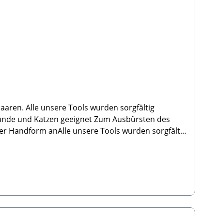
eder Handform anAlle unsere Tools wurden sorgfältig
Bitte achte immer darauf, dass die Bürste / der
HerstellerTierbude Nalbach GmbHHauptstraße 199
te