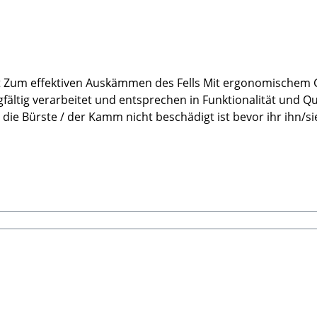
fältig verarbeitet und entsprechen in Funktionalität und Q
 die Bürste / der Kamm nicht beschädigt ist bevor ihr ihn/
HHauptstraße 199 66809 NalbachE-Mail: info@tierbude-gross