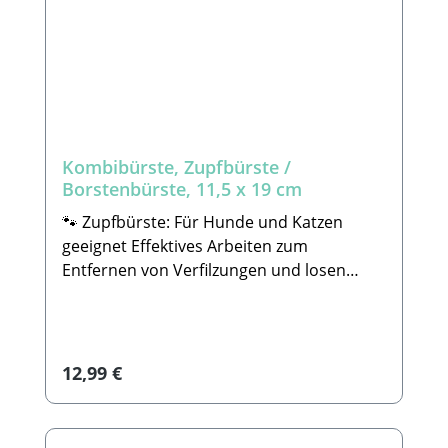
Mail: info@tierbude-grosshandel.de🐾
Lieferumfang: 1x Bürste
Kombibürste, Zupfbürste /
Borstenbürste, 11,5 x 19 cm
🐾 Zupfbürste: Für Hunde und Katzen
geeignet Effektives Arbeiten zum
Entfernen von Verfilzungen und losen
Haaren. Alle unsere Tools wurden
sorgfältig verarbeitet und entsprechen in
Funktionalität und Qualität hohen
Qualitätsansprüchen. 🐾Pflegebürste: Für
Regulärer Preis:
12,99 €
Hunde und Katzen geeignet Zum
Ausbürsten des Fells. Mit
Kunststoffborsten Für glattes und