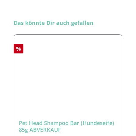
Produktgalerie überspringen
Das könnte Dir auch gefallen
Rabatt
%
Pet Head Shampoo Bar (Hundeseife)
85g ABVERKAUF