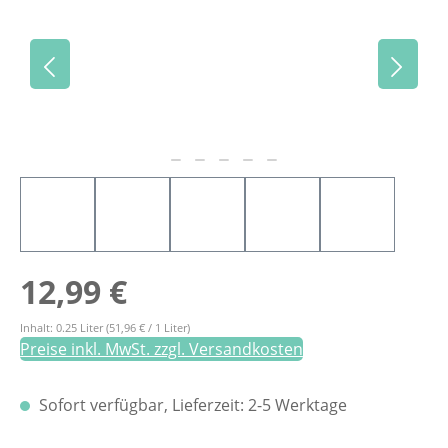
Regulärer Preis:
12,99 €
Inhalt:
0.25 Liter
(51,96 € / 1 Liter)
Preise inkl. MwSt. zzgl. Versandkosten
Sofort verfügbar, Lieferzeit: 2-5 Werktage