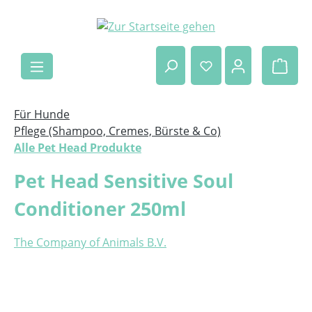
Zum Hauptinhalt springen
Ware
Für Hunde
Pflege (Shampoo, Cremes, Bürste & Co)
Alle Pet Head Produkte
Pet Head Sensitive Soul
Conditioner 250ml
The Company of Animals B.V.
Bildergalerie überspringen