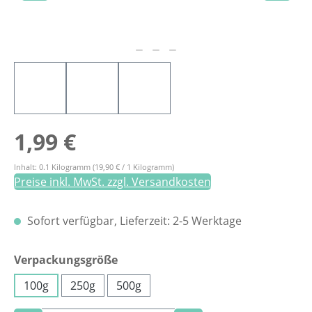
Regulärer Preis:
1,99 €
Inhalt:
0.1 Kilogramm
(19,90 € / 1 Kilogramm)
Preise inkl. MwSt. zzgl. Versandkosten
Sofort verfügbar, Lieferzeit: 2-5 Werktage
auswählen
Verpackungsgröße
100g
250g
500g