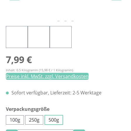
Regulärer Preis:
7,99 €
Inhalt:
0.5 Kilogramm
(15,98 € / 1 Kilogramm)
Preise inkl. MwSt. zzgl. Versandkosten
Sofort verfügbar, Lieferzeit: 2-5 Werktage
auswählen
Verpackungsgröße
100g
250g
500g