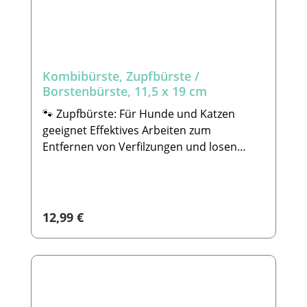
Kombibürste, Zupfbürste /
Borstenbürste, 11,5 x 19 cm
🐾 Zupfbürste: Für Hunde und Katzen
geeignet Effektives Arbeiten zum
Entfernen von Verfilzungen und losen
Haaren. Alle unsere Tools wurden
sorgfältig verarbeitet und entsprechen in
Funktionalität und Qualität hohen
Qualitätsansprüchen. 🐾Pflegebürste: Für
Regulärer Preis:
12,99 €
Hunde und Katzen geeignet Zum
Ausbürsten des Fells. Mit
Kunststoffborsten Für glattes und
glänzendes Fell.Mit ergonomischem
GelgriffDer Griff passt sich jeder