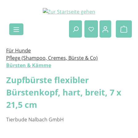
Zum Hauptinhalt springen
Ware
Für Hunde
Pflege (Shampoo, Cremes, Bürste & Co)
Bürsten & Kämme
Zupfbürste flexibler
Bürstenkopf, hart, breit, 7 x
21,5 cm
Tierbude Nalbach GmbH