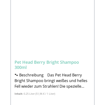
Sicherheitshinweise:Bitte achte immer
darauf, dass die Bürste / der Kamm nicht
beschädigt ist bevor ihr ihn/sie benutzt.
Damit du deinen Hund beim bürsten nicht
verletzt. 🐾Hersteller Tierbude Nalbach
GmbH Hauptstraße 199 66809 NalbachE-
Mail: info@tierbude-grosshandel.de 🐾
Lieferumfang: 1x Ovale Pflegebürste
Borsten, klein, 5,5 x 21,5 cm
Pet Head Berry Bright Shampoo
300ml
🐾 Beschreibung Das Pet Head Berry
Bright Shampoo bringt weißes und helles
Fell wieder zum Strahlen! Die spezielle
Formel mit zerstoßenem Violettpigment
Inhalt:
0.25 Liter
(51,96 € / 1 Liter)
neutralisiert gelbe und kupferfarbene
Töne und sorgt für einen klaren,