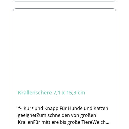
Sicherheitshinweise:Lasse dir von deinem
Tierarzt oder einem Fachpersonal zeigen,
worauf du beim Krallenschneiden achten
musst, damit du das Leben in den Krallen
nicht verletzt. Bitte achte immer darauf,
dass die Krallenschere / Krallenzange nicht
beschädigt ist bevor ihr ihn/sie benutzt.
Damit du deinen Hund beim schneiden
nicht verletzt. 🐾HerstellerTierbude
Nalbach GmbHHauptstraße 199 66809
NalbachE-Mail: info@tierbude-
grosshandel.de 🐾 Lieferumfang:1x
Krallenschere
Krallenschere 7,1 x 15,3 cm
🐾 Kurz und Knapp Für Hunde und Katzen
geeignetZum schneiden von großen
KrallenFür mittlere bis große TiereWeicher
ergonomisch geformter Griff, rutschfest,